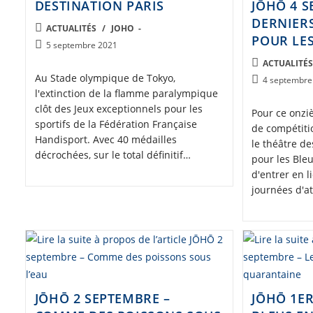
DESTINATION PARIS
JŌHŌ 4 S
DERNIERS
POST
ACTUALITÉS
/
JOHO
POUR LE
CATEGORY:
Post
5 septembre 2021
published:
POST
ACTUALITÉ
Au Stade olympique de Tokyo,
CATEGORY:
Post
4 septembre
l'extinction de la flamme paralympique
published:
clôt des Jeux exceptionnels pour les
Pour ce onzi
sportifs de la Fédération Française
de compétiti
Handisport. Avec 40 médailles
le théâtre d
décrochées, sur le total définitif…
pour les Ble
d'entrer en l
journées d'a
JŌHŌ 2 SEPTEMBRE –
JŌHŌ 1ER