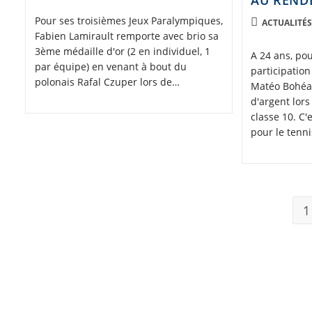
AU RENDE
CATEGORY:
published:
Pour ses troisièmes Jeux Paralympiques,
POST
ACTUALITÉ
Fabien Lamirault remporte avec brio sa
CATEGORY:
3ème médaille d'or (2 en individuel, 1
A 24 ans, po
par équipe) en venant à bout du
participatio
polonais Rafal Czuper lors de…
Matéo Bohéas
d'argent lors
classe 10. C'
pour le tenn
1