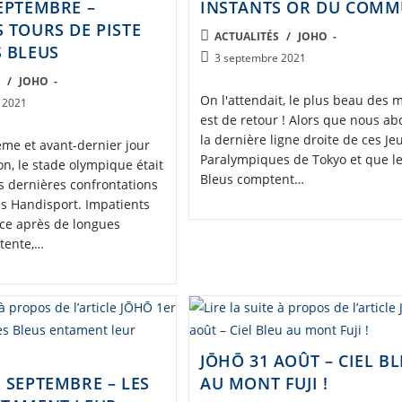
EPTEMBRE –
INSTANTS OR DU COMM
 TOURS DE PISTE
POST
ACTUALITÉS
/
JOHO
S BLEUS
CATEGORY:
Post
3 septembre 2021
published:
S
/
JOHO
On l'attendait, le plus beau des 
 2021
est de retour ! Alors que nous a
la dernière ligne droite de ces Je
ème et avant-dernier jour
Paralympiques de Tokyo et que l
on, le stade olympique était
Bleus comptent…
es dernières confrontations
us Handisport. Impatients
ice après de longues
ttente,…
JŌHŌ 31 AOÛT – CIEL B
 SEPTEMBRE – LES
AU MONT FUJI !