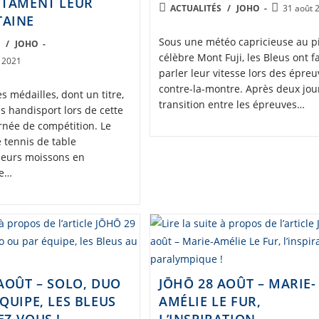
NTAMENT LEUR
POST
Post
ACTUALITÉS
/
JOHO
31 août 
AINE
CATEGORY:
published
Sous une météo capricieuse au p
S
/
JOHO
célèbre Mont Fuji, les Bleus ont fa
 2021
parler leur vitesse lors des épre
contre-la-montre. Après deux jou
s médailles, dont un titre,
transition entre les épreuves…
s handisport lors de cette
rnée de compétition. Le
e tennis de table
leurs moissons en
de…
AOÛT – SOLO, DUO
JŌHŌ 28 AOÛT – MARIE-
QUIPE, LES BLEUS
AMÉLIE LE FUR,