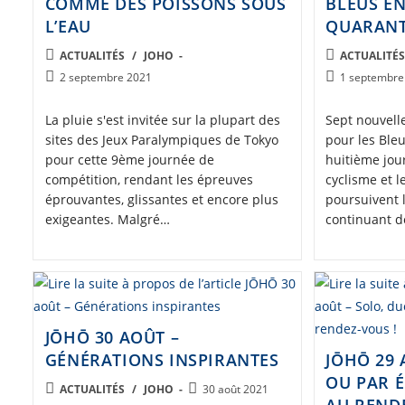
COMME DES POISSONS SOUS
BLEUS E
L’EAU
QUARANT
POST
POST
ACTUALITÉS
/
JOHO
ACTUALITÉ
CATEGORY:
CATEGORY:
Post
Post
2 septembre 2021
1 septembre
published:
published:
La pluie s'est invitée sur la plupart des
Sept nouvelle
sites des Jeux Paralympiques de Tokyo
pour les Bleu
pour cette 9ème journée de
huitième jou
compétition, rendant les épreuves
cyclisme et l
éprouvantes, glissantes et encore plus
poursuivent 
exigeantes. Malgré…
continuant 
JŌHŌ 30 AOÛT –
GÉNÉRATIONS INSPIRANTES
JŌHŌ 29 
OU PAR É
POST
Post
ACTUALITÉS
/
JOHO
30 août 2021