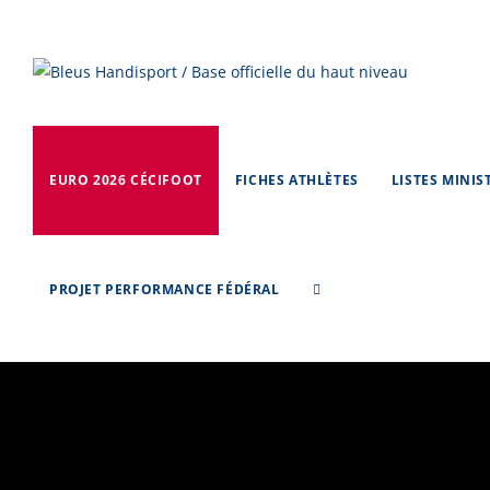
Skip
to
content
EURO 2026 CÉCIFOOT
FICHES ATHLÈTES
LISTES MINIS
PROJET PERFORMANCE FÉDÉRAL