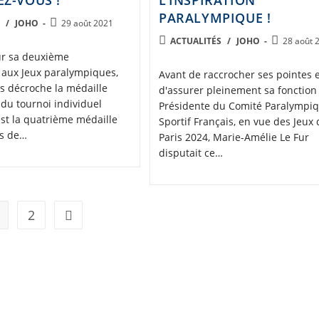
Z-VOUS !
L’INSPIRATION
PARALYMPIQUE !
Post
S
/
JOHO
29 août 2021
published:
POST
Post
ACTUALITÉS
/
JOHO
28 août 
CATEGORY:
published
ur sa deuxième
n aux Jeux paralympiques,
Avant de raccrocher ses pointes 
 décroche la médaille
d'assurer pleinement sa fonction
 du tournoi individuel
Présidente du Comité Paralympiq
est la quatrième médaille
Sportif Français, en vue des Jeux 
is de…
Paris 2024, Marie-Amélie Le Fur
disputait ce…
2
Aller à la page suivante