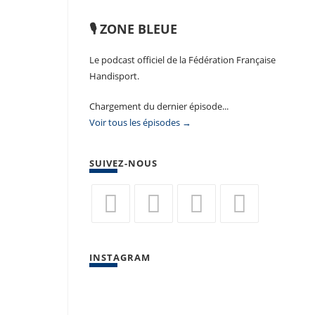
🎙️ ZONE BLEUE
Le podcast officiel de la Fédération Française
Handisport.
Chargement du dernier épisode...
Voir tous les épisodes →
SUIVEZ-NOUS
S’ouvre
S’ouvre
S’ouvre
S’ouvre
dans
dans
dans
dans
INSTAGRAM
un
un
un
un
nouvel
nouvel
nouvel
nouvel
onglet
onglet
onglet
onglet