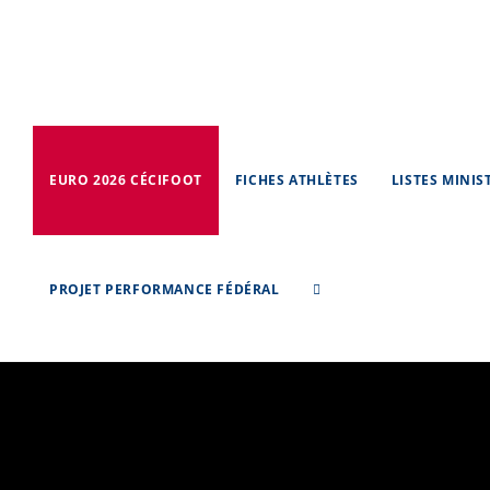
Skip
to
content
EURO 2026 CÉCIFOOT
FICHES ATHLÈTES
LISTES MINIS
PROJET PERFORMANCE FÉDÉRAL