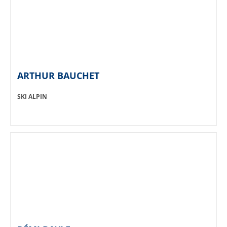
ARTHUR BAUCHET
SPORT:
SKI ALPIN