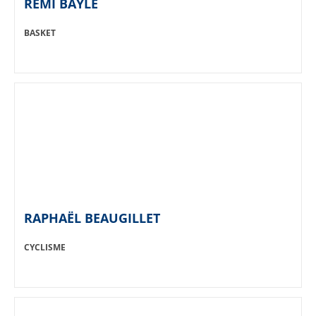
RÉMI BAYLE
SPORT:
BASKET
RAPHAËL BEAUGILLET
SPORT:
CYCLISME