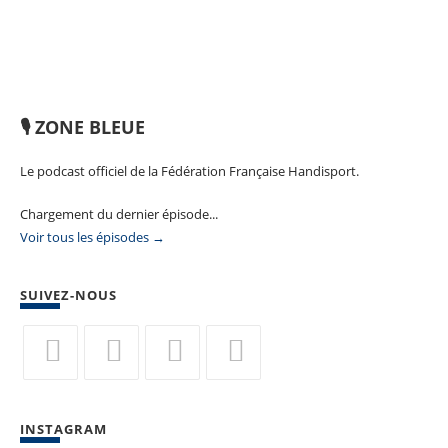
🎙️ ZONE BLEUE
Le podcast officiel de la Fédération Française Handisport.
Chargement du dernier épisode...
Voir tous les épisodes →
SUIVEZ-NOUS
S’ouvre
S’ouvre
S’ouvre
S’ouvre
dans
dans
dans
dans
INSTAGRAM
un
un
un
un