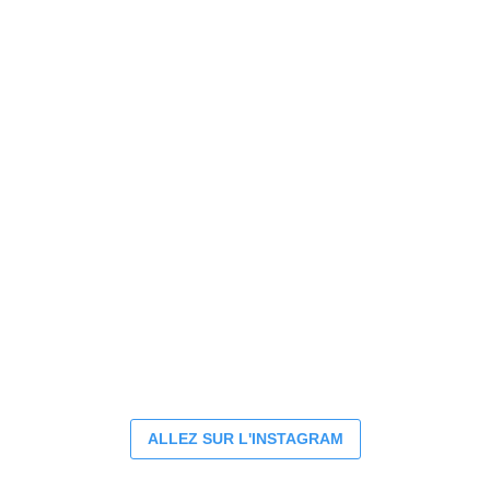
nouvel
nouvel
nouvel
nouvel
onglet
onglet
onglet
onglet
ALLEZ SUR L'INSTAGRAM