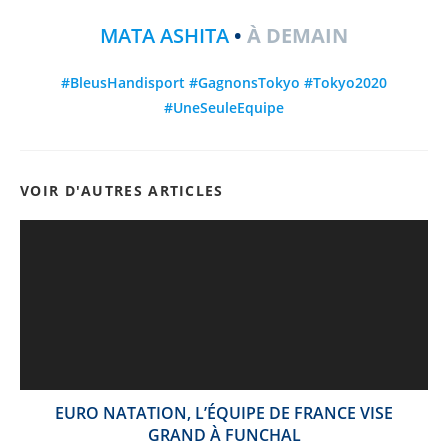
MATA ASHITA
•
À DEMAIN
#BleusHandisport #GagnonsTokyo #Tokyo2020
#UneSeuleEquipe
VOIR D'AUTRES ARTICLES
EURO NATATION, L’ÉQUIPE DE FRANCE VISE
GRAND À FUNCHAL