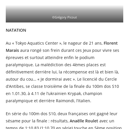
©Grégory Picout
NATATION
Au « Tokyo Aquatics Center », le nageur de 21 ans,
Florent
Marais
aura rongé son frein durant ces Jeux pour vivre ses
épreuves et surtout atteindre enfin le podium
paralympique. La malédiction des 4èmes places est
définitivement derrière lui, la récompense est là et bien là,
autour du cou… « Je dormirai avec ». Le licencié du Cercle
d’Antibes, se classe troisième de la finale du 100m dos S10
en 1.01.30, à 4.11 de l’ukrainien Krypak, champion
paralympique et derrière Raimondi, l’italien.
En série du 100m dos S10, deux françaises ont gagné leur
sésame pour la finale : résultats,
Anaëlle Roulet
avec un
temps de 1:10.83 (1:10.70 en série) touche en 5ème position