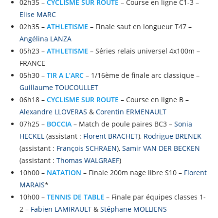
02h35 –
CYCLISME SUR ROUTE
– Course en ligne C1-3 –
Elise MARC
02h35 –
ATHLETISME
– Finale saut en longueur T47 –
Angélina LANZA
05h23 –
ATHLETISME
– Séries relais universel 4x100m –
FRANCE
05h30 –
TIR A L’ARC
– 1/16ème de finale arc classique –
Guillaume TOUCOULLET
06h18 –
CYCLISME SUR ROUTE
– Course en ligne B –
Alexandre LLOVERAS
&
Corentin ERMENAULT
07h25 –
BOCCIA
– Match de poule paires BC3 –
Sonia
HECKEL
(assistant :
Florent BRACHET
),
Rodrigue BRENEK
(assistant :
François SCHRAEN
),
Samir VAN DER BECKEN
(assistant :
Thomas WALGRAEF
)
10h00 –
NATATION
– Finale 200m nage libre S10 –
Florent
MARAIS
*
10h00 –
TENNIS DE TABLE
– Finale par équipes classes 1-
2 –
Fabien LAMIRAULT
&
Stéphane MOLLIENS