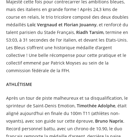
Majesté cette fois pour contrecarrer les ambitions bleues,
mais des italiens en grande forme ! Après 24,3 kms de
course en relais, le trio tricolore composé des deux doubles
médaillés
Loïc Vergnaud et Florian Jouanny
, et renforcé du
talent parisien du Stade Français,
Riadh Tarsim
, termine en
53:03, à 31 secondes de l’or italien, et devant les Etats-Unis.
Les Bleus s’offrent une historique médaille d’argent
collective ! Une belle récompense pour cette pratique et le
collectif emmené par Patrick Moyses au sein de la
commission fédérale de la FFH.
ATHLÉTISME
Après un tour de piste malheureux et sa disqualification, le
sprinteur de Saint-Denis Emotion,
Timothée Adolphe
, était
aligné aujourd’hui en finale du 100m T11 (athlètes non-
voyants), avec son guide sur cette épreuve,
Bruno Naprix
.
Record personnel battu, avec un chrono de 10.90, le duo
français remporte la médaille d’argent, derrière la paire