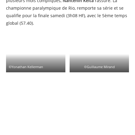
plusieurs mois compliqués,
Nantenin Keita
rassure. La
championne paralympique de Rio, remporte sa série et se
qualifie pour la finale samedi (3h08 HF), avec le 5ème temps
global (57.40).
©Yonathan Kellerman
©Guillaume Mirand