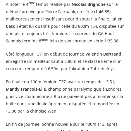
ème
A noter le 4
temps réalisé par
Nicolas Brignone
sur la
même épreuve que Pierre Fairbank, en série (1:46.85),
malheureusement insuffisant pour disputer la finale.
Julien
Casoli
était lui qualifié pour celle du 800m T54, disputée sur
une piste toujours très humide. Le coureur du GA Haut
ème
Saonois termine 8
, loin de son chrono en série 1:35.38.
Côté longueur T37, en début de journée
Valentin Bertrand
enregistre un meilleur saut à 5.80m et se classe 8ème d’un
concours remporté à 6,59m par l’ukrainien Zahrebelnyi.
En finale du 100m féminin T37, avec un temps de 13.51,
Mandy Francois-Elie
, championne paralympique à Londres,
puis vice-championne à Rio ne parvient pas à monter sur la
boîte dans une finale âprement disputée et remportée en
13.00 par la chinoise Wen.
En fin de journée, bonne nouvelle sur le 400m T13, après