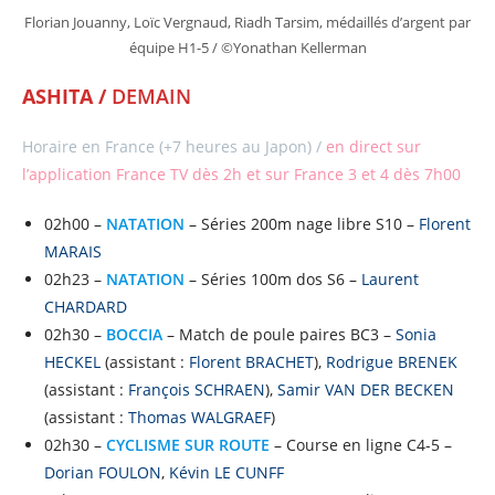
Florian Jouanny, Loïc Vergnaud, Riadh Tarsim, médaillés d’argent par
équipe H1-5 / ©Yonathan Kellerman
ASHITA /
DEMAIN
Horaire en France (+7 heures au Japon) /
en direct sur
l’application France TV dès 2h et sur France 3 et 4 dès 7h00
02h00 –
NATATION
– Séries 200m nage libre S10 –
Florent
MARAIS
02h23 –
NATATION
– Séries 100m dos S6 –
Laurent
CHARDARD
02h30 –
BOCCIA
– Match de poule paires BC3 –
Sonia
HECKEL
(assistant :
Florent BRACHET
),
Rodrigue BRENEK
(assistant :
François SCHRAEN
),
Samir VAN DER BECKEN
(assistant :
Thomas WALGRAEF
)
02h30 –
CYCLISME SUR ROUTE
– Course en ligne C4-5 –
Dorian FOULON
,
Kévin LE CUNFF