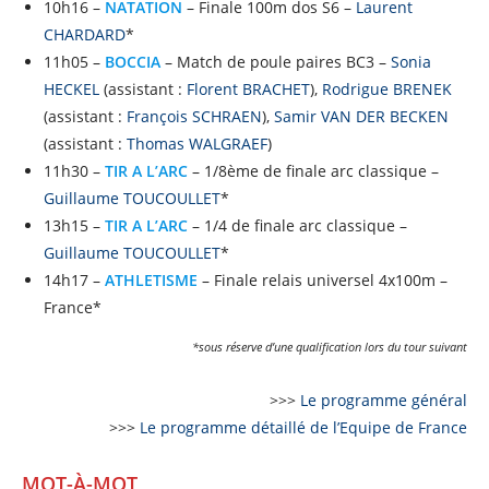
10h16 –
NATATION
– Finale 100m dos S6 –
Laurent
CHARDARD
*
11h05 –
BOCCIA
– Match de poule paires BC3 –
Sonia
HECKEL
(assistant :
Florent BRACHET
),
Rodrigue BRENEK
(assistant :
François SCHRAEN
),
Samir VAN DER BECKEN
(assistant :
Thomas WALGRAEF
)
11h30 –
TIR A L’ARC
– 1/8ème de finale arc classique –
Guillaume TOUCOULLET
*
13h15 –
TIR A L’ARC
– 1/4 de finale arc classique –
Guillaume TOUCOULLET
*
14h17 –
ATHLETISME
– Finale relais universel 4x100m –
France*
*sous réserve d’une qualification lors du tour suivant
>>>
Le programme général
>>>
Le programme détaillé de l’Equipe de France
MOT-
À
-MOT