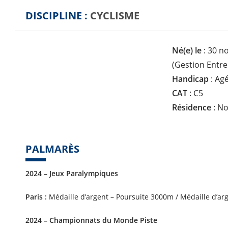
D
DISCIPLINE :
CYCLISME
I
S
C
Né(e) le
: 30 n
I
P
(Gestion Entre
L
Handicap
: Ag
I
N
CAT
: C5
E
Résidence
: No
:
PALMARÈS
2024 – Jeux Paralympiques
Paris :
Médaille d’argent – Poursuite 3000m / Médaille d’arg
2024 – Championnats du Monde Piste