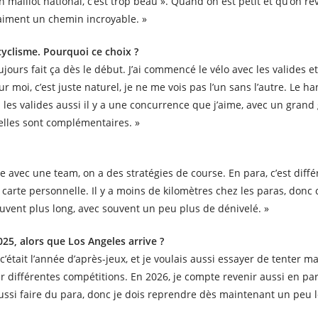
 maillot national, c’est trop beau ». Quand on est petit et qu’on rê
vraiment un chemin incroyable. »
cyclisme. Pourquoi ce choix ?
ujours fait ça dès le début. J’ai commencé le vélo avec les valides et 
ur moi, c’est juste naturel, je ne me vois pas l’un sans l’autre. Le h
les valides aussi il y a une concurrence que j’aime, avec un grand
 : elles sont complémentaires. »
le avec une team, on a des stratégies de course. En para, c’est diffé
carte personnelle. Il y a moins de kilomètres chez les paras, donc 
souvent plus long, avec souvent un peu plus de dénivelé. »
025, alors que Los Angeles arrive ?
e c’était l’année d’après-jeux, et je voulais aussi essayer de tenter 
r différentes compétitions. En 2026, je compte revenir aussi en pa
aussi faire du para, donc je dois reprendre dès maintenant un peu l