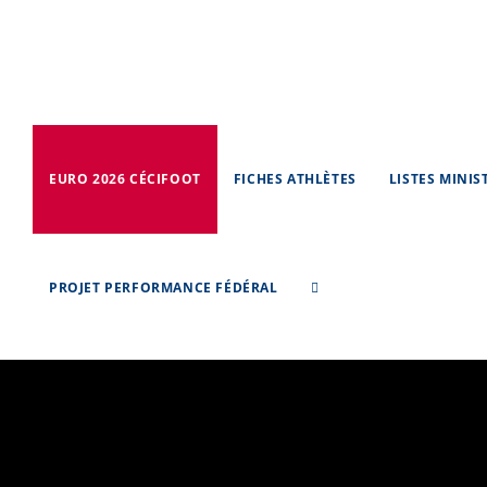
Skip
to
content
EURO 2026 CÉCIFOOT
FICHES ATHLÈTES
LISTES MINIS
PROJET PERFORMANCE FÉDÉRAL