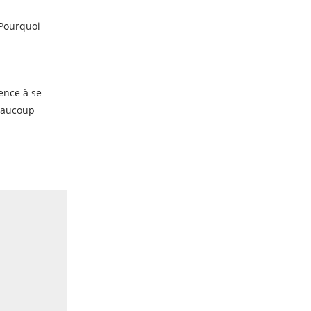
. Pourquoi
ence à se
beaucoup