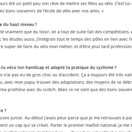
urs été un petit peu son rêve de mettre ses filles au vélo. C’est lui
des bons souvenirs de l’école de vélo avec nos amis. »
ire du haut niveau ?
té vraiment que du loisir, on a tout de suite fait des compétitions, e
ec les études aussi, j’intégrais tout le temps des pôles en lien avec l’
tre super de faire du vélo mon métier, et d’être plus tard profession
tu vécu ton handicap et adapté ta pratique du cyclisme ?
je n’ai pas eu de gros choc ou d’accident. Ça a toujours été très na
u, avec mon papa, trouver des adaptations, des moyens de se débro
r ma prothèse avec du scotch. Mais ce ne sont que des bons souven
ce ?
 encore junior. Au début j’avais peur parce que je me retrouvais à p
ent un cap qui se créait. Porter le premier maillot national, je me