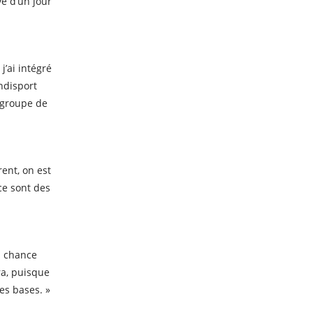
ve d’un jour
j’ai intégré
andisport
 groupe de
rent, on est
ce sont des
ma chance
ra, puisque
es bases. »