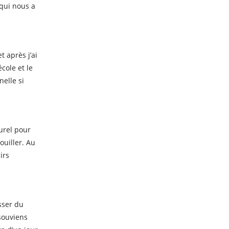
 qui nous a
t après j’ai
école et le
nelle si
turel pour
uiller. Au
irs
asser du
 souviens