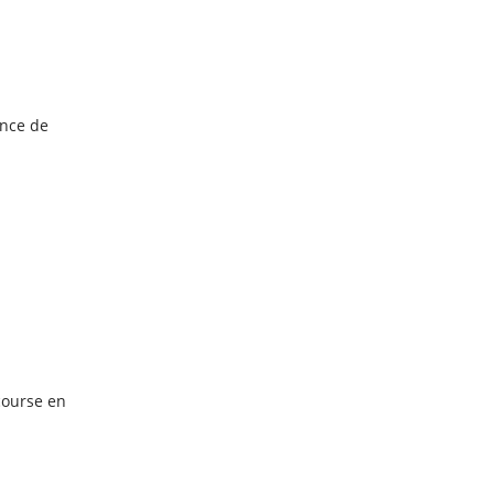
ance de
 course en