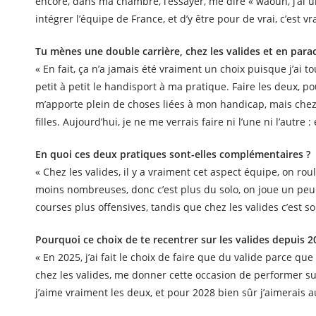
encore, dans ma chambre, l’essayer, me dire « waouh, j’ai un
intégrer l’équipe de France, et d’y être pour de vrai, c’est 
Tu mènes une double carrière, chez les valides et en para
« En fait, ça n’a jamais été vraiment un choix puisque j’ai to
petit à petit le handisport à ma pratique. Faire les deux, po
m’apporte plein de choses liées à mon handicap, mais chez 
filles. Aujourd’hui, je ne me verrais faire ni l’une ni l’autre
En quoi ces deux pratiques sont-elles complémentaires ?
« Chez les valides, il y a vraiment cet aspect équipe, on rou
moins nombreuses, donc c’est plus du solo, on joue un peu 
courses plus offensives, tandis que chez les valides c’est 
Pourquoi ce choix de te recentrer sur les valides depuis 2
« En 2025, j’ai fait le choix de faire que du valide parce qu
chez les valides, me donner cette occasion de performer su
j’aime vraiment les deux, et pour 2028 bien sûr j’aimerais 