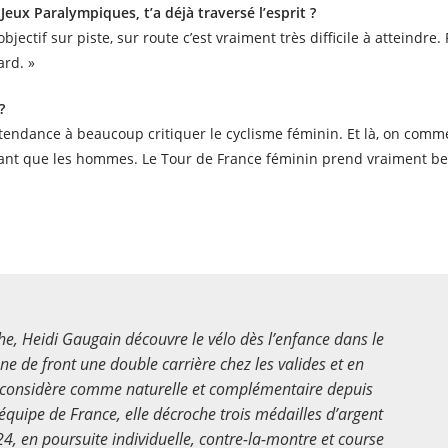
Jeux Paralympiques, t’a déjà traversé l’esprit ?
objectif sur piste, sur route c’est vraiment très difficile à atteindre
ard. »
?
 tendance à beaucoup critiquer le cyclisme féminin. Et là, on comm
autant que les hommes. Le Tour de France féminin prend vraiment 
e, Heidi Gaugain découvre le vélo dès l’enfance dans le
ne de front une double carrière chez les valides et en
e considère comme naturelle et complémentaire depuis
 équipe de France, elle décroche trois médailles d’argent
, en poursuite individuelle, contre-la-montre et course