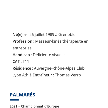
P
L
I
N
E
:
Né(e) le
: 26 juillet 1989 à Grenoble
Profession
: Masseur-kinésithérapeute en
entreprise
Handicap
: Déficiente visuelle
CAT
: T11
Résidence
: Auvergne-Rhône-Alpes
Club
:
Lyon Athlé
Entraîneur
: Thomas Verro
PALMARÈS
2021 – Championnat d’Europe