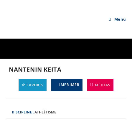
Skip
to
content
Menu
NANTENIN KEITA
IMPRIMER
FAVORIS
MÉDIAS
D
DISCIPLINE :
ATHLÉTISME
I
S
C
I