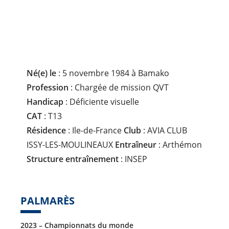
P
L
I
N
E
:
Né(e) le
: 5 novembre 1984 à Bamako
Profession
: Chargée de mission QVT
Handicap
: Déficiente visuelle
CAT
: T13
Résidence
: Ile-de-France
Club
: AVIA CLUB
ISSY-LES-MOULINEAUX
Entraîneur
: Arthémon
Structure entraînement
: INSEP
PALMARÈS
2023 – Championnats du monde