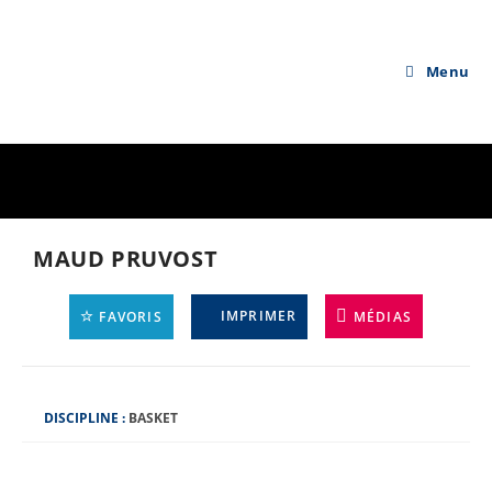
Skip
to
content
Menu
MAUD PRUVOST
IMPRIMER
FAVORIS
MÉDIAS
D
DISCIPLINE :
BASKET
I
S
C
I