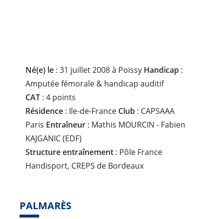
P
L
I
N
E
:
Né(e) le
: 31 juillet 2008 à Poissy
Handicap
:
Amputée fémorale & handicap auditif
CAT
: 4 points
Résidence
: Ile-de-France
Club
: CAPSAAA
Paris
Entraîneur
: Mathis MOURCIN - Fabien
KAJGANIC (EDF)
Structure entraînement
: Pôle France
Handisport, CREPS de Bordeaux
PALMARÈS