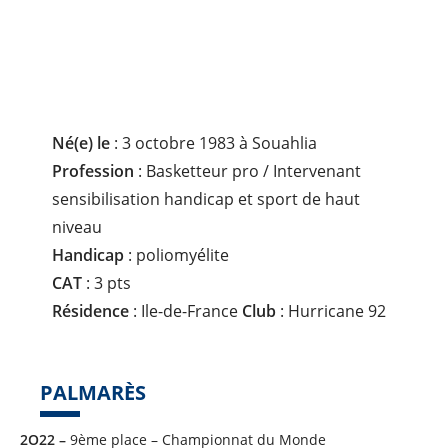
P
L
I
N
E
:
Né(e) le
: 3 octobre 1983 à Souahlia
Profession
: Basketteur pro / Intervenant
sensibilisation handicap et sport de haut
niveau
Handicap
: poliomyélite
CAT
: 3 pts
Résidence
: Ile-de-France
Club
: Hurricane 92
PALMARÈS
2O22 –
9ème place – Championnat du Monde