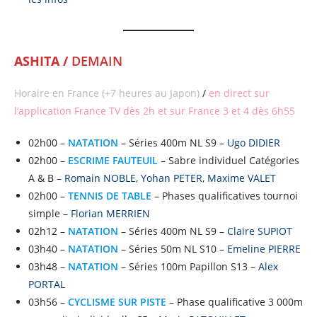
ASHITA /
DEMAIN
Horaire en France (+7 heures au Japon)
/
en direct sur
l’application France TV dès 2h et sur France 3 et 4 dès 6h55
02h00 –
NATATION
– Séries 400m NL S9 –
Ugo DIDIER
02h00 –
ESCRIME FAUTEUIL
– Sabre individuel Catégories
A & B –
Romain NOBLE
,
Yohan PETER
,
Maxime VALET
02h00 –
TENNIS DE TABLE
– Phases qualificatives tournoi
simple –
Florian MERRIEN
02h12 –
NATATION
– Séries 400m NL S9 –
Claire SUPIOT
03h40 –
NATATION
– Séries 50m NL S10 –
Emeline PIERRE
03h48 –
NATATION
– Séries 100m Papillon S13 –
Alex
PORTAL
03h56 –
CYCLISME SUR PISTE
– Phase qualificative 3 000m