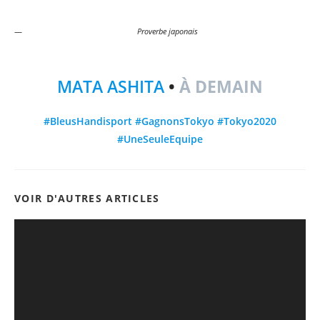
Proverbe japonais
MATA ASHITA
•
À DEMAIN
#BleusHandisport #GagnonsTokyo #Tokyo2020
#UneSeuleEquipe
VOIR D'AUTRES ARTICLES