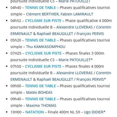
poursuite individuelle C5 –
Marie PATOUILLET
04h40 –
TENNIS DE TABLE
– Phases qualificatives tournoi
simple –
Clément BERTHIER
,
Fabien LAMIRAULT
04h52 –
CYCLISME SUR PISTE
–
Phase qualificative 4 000m
poursuite individuelle B –
Alexandre LLOVERAS
/
Corentin
ERMENAULT
&
Raphaël BEAUGILLET
/
François PERVIS
05h20 –
TENNIS DE TABLE
– Phases qualificatives tournoi
simple –
Thu KAMKASOMPHOU
07H25 –
CYCLISME SUR PISTE
– Phases finales 3 000m
poursuite individuelle C5 –
Marie PATOUILLET
*
07h50 –
CYCLISME SUR PISTE
– Phases finales 4 000m
poursuite individuelle B –
Alexandre LLOVERAS
/
Corentin
ERMENAULT
&
Raphaël BEAUGILLET
/
François PERVIS
*
09h00 –
TENNIS DE TABLE
– Phases qualificatives tournoi
simple –
Matéo BOHEAS
09h40 –
TENNIS DE TABLE
– Phases qualificatives tournoi
simple –
Maxime THOMAS
10H00 –
NATATION
– Finale 400m NL S9 –
Ugo DIDIER
*