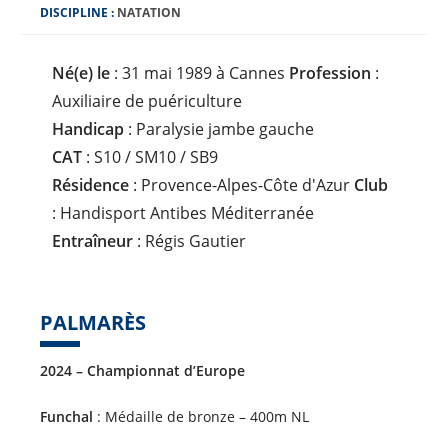
D
DISCIPLINE :
NATATION
I
S
C
I
Né(e) le
: 31 mai 1989 à Cannes
Profession
:
P
L
Auxiliaire de puériculture
I
N
Handicap
: Paralysie jambe gauche
E
:
CAT
: S10 / SM10 / SB9
Résidence
: Provence-Alpes-Côte d'Azur
Club
: Handisport Antibes Méditerranée
Entraîneur
: Régis Gautier
PALMARÈS
2024 – Championnat d’Europe
Funchal
: Médaille de bronze – 400m NL