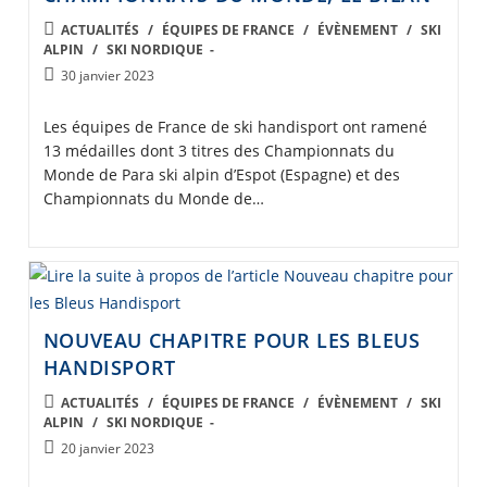
POST
ACTUALITÉS
/
ÉQUIPES DE FRANCE
/
ÉVÈNEMENT
/
SKI
ALPIN
/
SKI NORDIQUE
CATEGORY:
Post
30 janvier 2023
published:
Les équipes de France de ski handisport ont ramené
13 médailles dont 3 titres des Championnats du
Monde de Para ski alpin d’Espot (Espagne) et des
Championnats du Monde de…
NOUVEAU CHAPITRE POUR LES BLEUS
HANDISPORT
POST
ACTUALITÉS
/
ÉQUIPES DE FRANCE
/
ÉVÈNEMENT
/
SKI
ALPIN
/
SKI NORDIQUE
CATEGORY:
Post
20 janvier 2023
published: