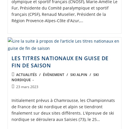
olympique et sportif français (CNOSF), Marie-Amélie Le
Fur, Présidente du Comité paralympique et sportif
français (CPSF), Renaud Muselier, Président de la
Région Provence-Alpes-Côte d'Azur,…
LES TITRES NATIONAUX EN GUISE DE
FIN DE SAISON
POST
ACTUALITÉS
/
ÉVÈNEMENT
/
SKI ALPIN
/
SKI
NORDIQUE
CATEGORY:
Post
23 mars 2023
published:
Initialement prévus à Chamrousse, les Championnats
de France de ski nordique et alpin se tiendront
finalement sur deux sites différents. L'épreuve de ski
nordique se déroulera aux Saisies (73), le 25…