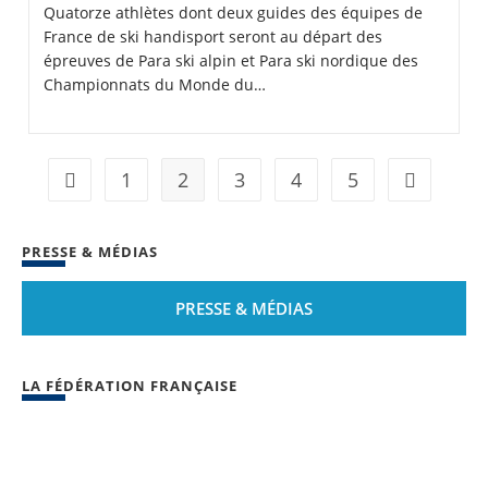
Quatorze athlètes dont deux guides des équipes de
France de ski handisport seront au départ des
épreuves de Para ski alpin et Para ski nordique des
Championnats du Monde du…
1
2
3
4
5
Go to the previous page
Aller à la 
PRESSE & MÉDIAS
PRESSE & MÉDIAS
LA FÉDÉRATION FRANÇAISE