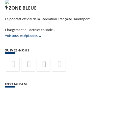
🎙️ ZONE BLEUE
Le podcast officiel de la Fédération Française Handisport.
Chargement du dernier épisode...
Voir tous les épisodes →
SUIVEZ-NOUS
S’ouvre
S’ouvre
S’ouvre
S’ouvre
dans
dans
dans
dans
INSTAGRAM
un
un
un
un
nouvel
nouvel
nouvel
nouvel
onglet
onglet
onglet
onglet