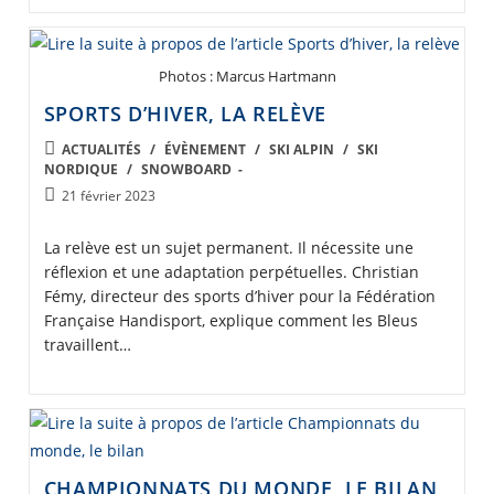
Photos : Marcus Hartmann
SPORTS D’HIVER, LA RELÈVE
POST
ACTUALITÉS
/
ÉVÈNEMENT
/
SKI ALPIN
/
SKI
NORDIQUE
/
SNOWBOARD
CATEGORY:
Post
21 février 2023
published:
La relève est un sujet permanent. Il nécessite une
réflexion et une adaptation perpétuelles. Christian
Fémy, directeur des sports d’hiver pour la Fédération
Française Handisport, explique comment les Bleus
travaillent…
CHAMPIONNATS DU MONDE, LE BILAN