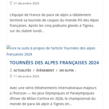
CATEGORY:
Post
21 décembre 2024
published:
L’équipe de France de para ski alpin a idéalement
terminé sa tournée de coupes du monde FIS des Alpes
françaises. Après les cinq podiums glanés à Tignes,
sur du slalom lundi…
TOURNÉES DES ALPES FRANÇAISES 2024
POST
ACTUALITÉS
/
ÉVÈNEMENT
/
SKI ALPIN
CATEGORY:
Post
11 décembre 2024
published:
Avec une série d’événements internationaux majeurs
à l’horizon — les Jeux Olympiques et Paralympiques
d’hiver de Milan-Cortina en 2026, le championnat du
monde de para ski alpin à Tignes en…