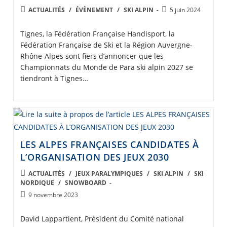
POST
Post
ACTUALITÉS
/
ÉVÈNEMENT
/
SKI ALPIN
5 juin 2024
CATEGORY:
published:
Tignes, la Fédération Française Handisport, la
Fédération Française de Ski et la Région Auvergne-
Rhône-Alpes sont fiers d’annoncer que les
Championnats du Monde de Para ski alpin 2027 se
tiendront à Tignes…
LES ALPES FRANÇAISES CANDIDATES À
L’ORGANISATION DES JEUX 2030
POST
ACTUALITÉS
/
JEUX PARALYMPIQUES
/
SKI ALPIN
/
SKI
NORDIQUE
/
SNOWBOARD
CATEGORY:
Post
9 novembre 2023
published:
David Lappartient, Président du Comité national