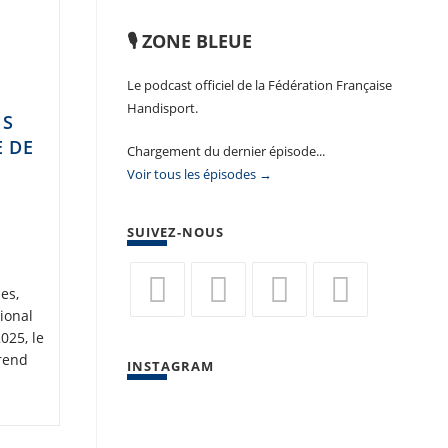
🎙️ ZONE BLEUE
Le podcast officiel de la Fédération Française
Handisport.
IS
E DE
Chargement du dernier épisode...
Voir tous les épisodes →
SUIVEZ-NOUS
es,
tional
S’ouvre
S’ouvre
S’ouvre
S’ouvre
025, le
dans
dans
dans
dans
rend
INSTAGRAM
un
un
un
un
nouvel
nouvel
nouvel
nouvel
onglet
onglet
onglet
onglet