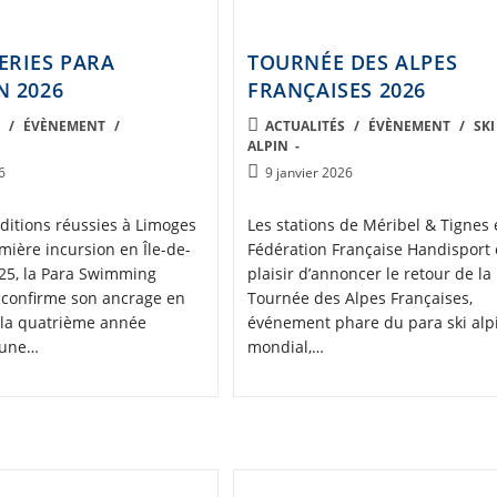
TOURNÉE DES ALPES
ERIES PARA
FRANÇAISES 2026
N 2026
POST
ACTUALITÉS
/
ÉVÈNEMENT
/
SKI
S
/
ÉVÈNEMENT
/
ALPIN
CATEGORY:
Post
9 janvier 2026
6
published:
Les stations de Méribel & Tignes e
ditions réussies à Limoges
Fédération Française Handisport 
mière incursion en Île-de-
plaisir d’annoncer le retour de la
25, la Para Swimming
Tournée des Alpes Françaises,
 confirme son ancrage en
événement phare du para ski alp
 la quatrième année
mondial,…
 une…