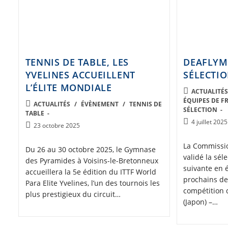
TENNIS DE TABLE, LES
DEAFLYMP
YVELINES ACCUEILLENT
SÉLECTI
L’ÉLITE MONDIALE
POST
ACTUALITÉ
ÉQUIPES DE F
CATEGORY:
POST
ACTUALITÉS
/
ÉVÈNEMENT
/
TENNIS DE
SÉLECTION
TABLE
CATEGORY:
Post
4 juillet 2025
Post
23 octobre 2025
published:
published:
La Commissio
Du 26 au 30 octobre 2025, le Gymnase
validé la sél
des Pyramides à Voisins-le-Bretonneux
suivante en 
accueillera la 5e édition du ITTF World
prochains de
Para Elite Yvelines, l’un des tournois les
compétition 
plus prestigieux du circuit…
(Japon) –…