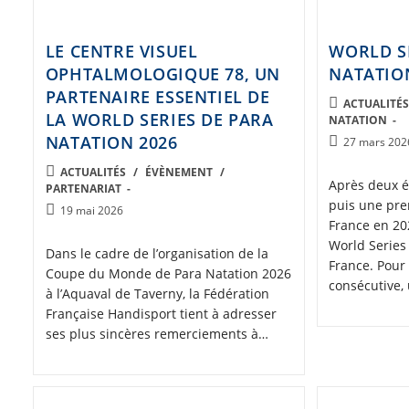
LE CENTRE VISUEL
WORLD S
OPHTALMOLOGIQUE 78, UN
NATATIO
PARTENAIRE ESSENTIEL DE
POST
ACTUALITÉ
LA WORLD SERIES DE PARA
NATATION
CATEGORY:
NATATION 2026
Post
27 mars 202
published:
POST
ACTUALITÉS
/
ÉVÈNEMENT
/
Après deux é
PARTENARIAT
CATEGORY:
puis une pre
Post
19 mai 2026
France en 20
published:
World Series
Dans le cadre de l’organisation de la
France. Pour
Coupe du Monde de Para Natation 2026
consécutive,
à l’Aquaval de Taverny, la Fédération
Française Handisport tient à adresser
ses plus sincères remerciements à…