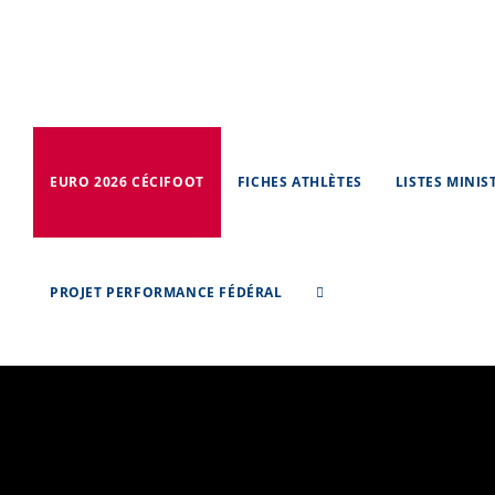
Skip
to
content
EURO 2026 CÉCIFOOT
FICHES ATHLÈTES
LISTES MINIS
PROJET PERFORMANCE FÉDÉRAL