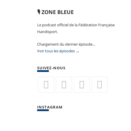
🎙️ ZONE BLEUE
Le podcast officiel de la Fédération Française
Handisport.
Chargement du dernier épisode...
Voir tous les épisodes →
SUIVEZ-NOUS
S’ouvre
S’ouvre
S’ouvre
S’ouvre
dans
dans
dans
dans
INSTAGRAM
un
un
un
un
nouvel
nouvel
nouvel
nouvel
onglet
onglet
onglet
onglet