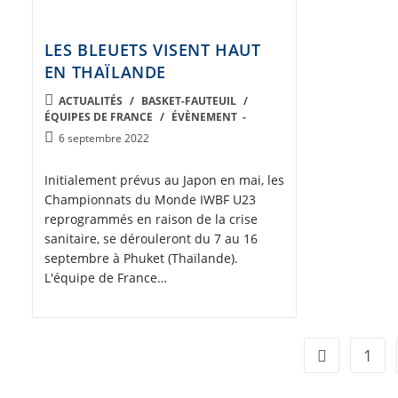
LES BLEUETS VISENT HAUT
EN THAÏLANDE
POST
ACTUALITÉS
/
BASKET-FAUTEUIL
/
ÉQUIPES DE FRANCE
/
ÉVÈNEMENT
CATEGORY:
Post
6 septembre 2022
published:
Initialement prévus au Japon en mai, les
Championnats du Monde IWBF U23
reprogrammés en raison de la crise
sanitaire, se dérouleront du 7 au 16
septembre à Phuket (Thaïlande).
L'équipe de France…
1
Go to the pre