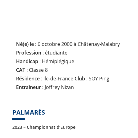
P
L
I
N
E
:
Né(e) le
: 6 octobre 2000 à Châtenay-Malabry
Profession
: étudiante
Handicap
: Hémiplégique
CAT
: Classe 8
Résidence
: Ile-de-France
Club
: SQY Ping
Entraîneur
: Joffrey Nizan
PALMARÈS
2023 – Championnat d’Europe