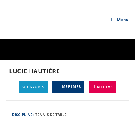
Skip
to
content
Menu
LUCIE HAUTIÈRE
IMPRIMER
FAVORIS
MÉDIAS
D
DISCIPLINE :
TENNIS DE TABLE
I
S
C
I