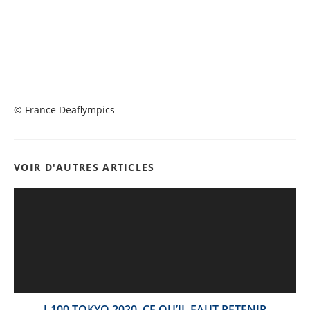
© France Deaflympics
VOIR D'AUTRES ARTICLES
J-100 TOKYO 2020, CE QU’IL FAUT RETENIR