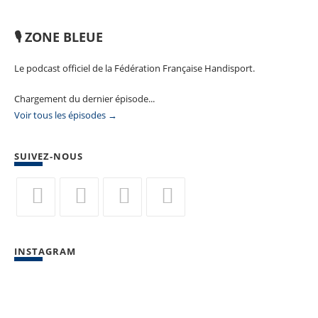
🎙️ ZONE BLEUE
Le podcast officiel de la Fédération Française Handisport.
Chargement du dernier épisode...
Voir tous les épisodes →
SUIVEZ-NOUS
S’ouvre
S’ouvre
S’ouvre
S’ouvre
dans
dans
dans
dans
INSTAGRAM
un
un
un
un
nouvel
nouvel
nouvel
nouvel
onglet
onglet
onglet
onglet