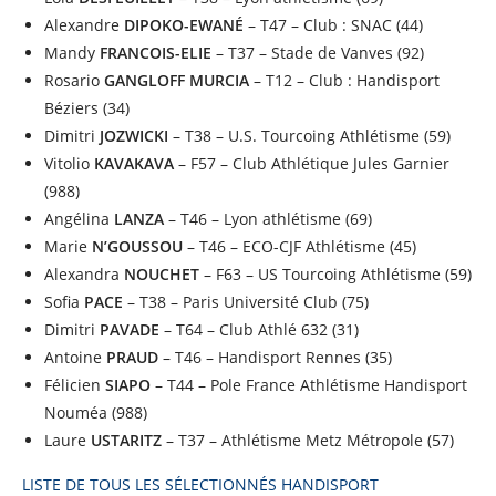
Alexandre
DIPOKO-EWANÉ
– T47 – Club : SNAC (44)
Mandy
FRANCOIS-ELIE
– T37 – Stade de Vanves (92)
Rosario
GANGLOFF MURCIA
– T12 – Club : Handisport
Béziers (34)
Dimitri
JOZWICKI
– T38 – U.S. Tourcoing Athlétisme (59)
Vitolio
KAVAKAVA
– F57 – Club Athlétique Jules Garnier
(988)
Angélina
LANZA
– T46 – Lyon athlétisme (69)
Marie
N’GOUSSOU
– T46 – ECO-CJF Athlétisme (45)
Alexandra
NOUCHET
– F63 – US Tourcoing Athlétisme (59)
Sofia
PACE
– T38 – Paris Université Club (75)
Dimitri
PAVADE
– T64 – Club Athlé 632 (31)
Antoine
PRAUD
– T46 – Handisport Rennes (35)
Félicien
SIAPO
– T44 – Pole France Athlétisme Handisport
Nouméa (988)
Laure
USTARITZ
– T37 – Athlétisme Metz Métropole (57)
LISTE DE TOUS LES SÉLECTIONNÉS HANDISPORT