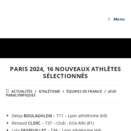
Skip
to
content
Menu
PARIS 2024, 16 NOUVEAUX ATHLÈTES
SÉLECTIONNÉS
POST
ACTUALITÉS
/
ATHLÉTISME
/
ÉQUIPES DE FRANCE
/
JEUX
CATEGORY:
PARALYMPIQUES
Delya
BOULAGHLEM
– T11 – Lyon athlétisme (69)
Renaud
CLERC
– T37 – Club : Ecla Albi (81)
Lola
DESFEUILLET
– T38 – Lyon athlétisme (69)