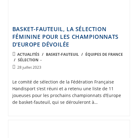
BASKET-FAUTEUIL, LA SÉLECTION
FÉMININE POUR LES CHAMPIONNATS
D’EUROPE DÉVOILÉE
POST
ACTUALITÉS
/
BASKET-FAUTEUIL
/
ÉQUIPES DE FRANCE
/
SÉLECTION
CATEGORY:
Post
28 juillet 2023
published:
Le comité de sélection de la Fédération Française
Handisport s’est réuni et a retenu une liste de 11
joueuses pour les prochains championnats d’Europe
de basket-fauteuil, qui se dérouleront à…