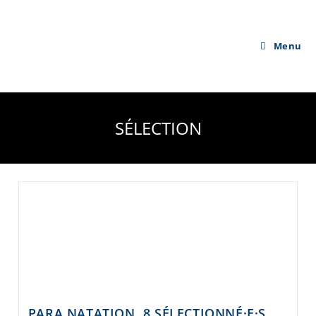
Skip
to
content
Menu
SÉLECTION
PARA NATATION, 8 SÉLECTIONNÉ·E·S