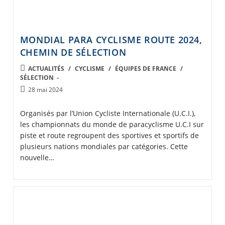
MONDIAL PARA CYCLISME ROUTE 2024,
CHEMIN DE SÉLECTION
POST
ACTUALITÉS
/
CYCLISME
/
ÉQUIPES DE FRANCE
/
SÉLECTION
CATEGORY:
Post
28 mai 2024
published:
Organisés par l’Union Cycliste Internationale (U.C.I.),
les championnats du monde de paracyclisme U.C.I sur
piste et route regroupent des sportives et sportifs de
plusieurs nations mondiales par catégories. Cette
nouvelle…