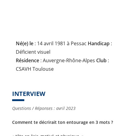
P
L
I
N
E
:
Né(e) le
: 14 avril 1981 à Pessac
Handicap
:
Déficient visuel
Résidence
: Auvergne-Rhône-Alpes
Club
:
CSAVH Toulouse
INTERVIEW
Questions / Réponses : avril 2023
Comment te décrirait ton entourage en 3 mots ?