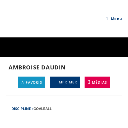
Skip
to
content
Menu
AMBROISE DAUDIN
IMPRIMER
FAVORIS
MÉDIAS
D
DISCIPLINE :
GOALBALL
I
S
C
I