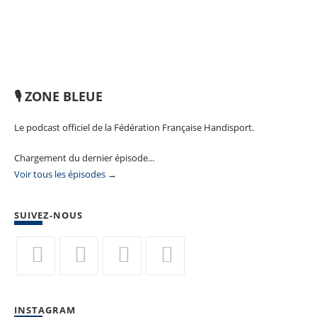
🎙️ ZONE BLEUE
Le podcast officiel de la Fédération Française Handisport.
Chargement du dernier épisode...
Voir tous les épisodes →
SUIVEZ-NOUS
S’ouvre
S’ouvre
S’ouvre
S’ouvre
dans
dans
dans
dans
INSTAGRAM