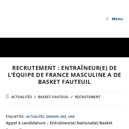
Skip
to
content
Menu
RECRUTEMENT : ENTRAÎNEUR(E) DE
L’ÉQUIPE DE FRANCE MASCULINE A DE
BASKET FAUTEUIL
POST
ACTUALITÉS
/
BASKET-FAUTEUIL
/
RECRUTEMENT
CATEGORY:
ÉTIQUETTES :
ACTUALITÉS
,
GRANDE UNE
,
UNE
Appel à candidature – Entraîneur(e) National(e) Basket