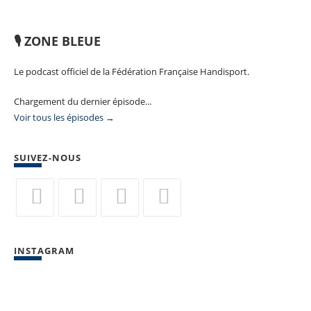
🎙️ ZONE BLEUE
Le podcast officiel de la Fédération Française Handisport.
Chargement du dernier épisode...
Voir tous les épisodes →
SUIVEZ-NOUS
S’ouvre
S’ouvre
S’ouvre
S’ouvre
dans
dans
dans
dans
INSTAGRAM
un
un
un
un
nouvel
nouvel
nouvel
nouvel
onglet
onglet
onglet
onglet