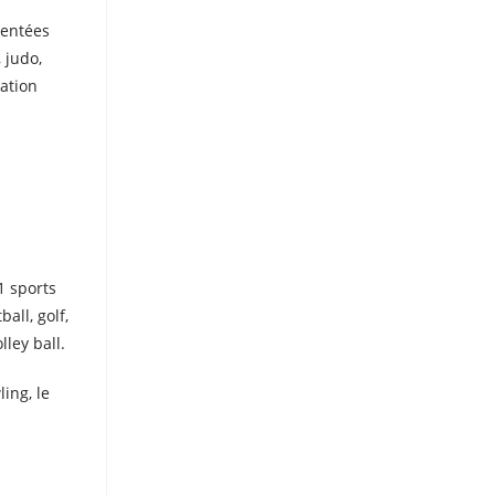
sentées
 judo,
ration
1 sports
all, golf,
lley ball.
ing, le