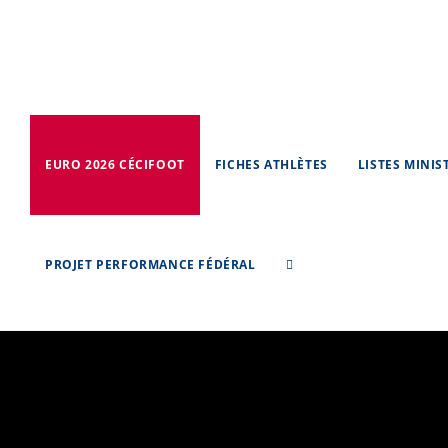
Skip
to
content
EURO 2026 CÉCIFOOT
FICHES ATHLÈTES
LISTES MINIS
PROJET PERFORMANCE FÉDÉRAL