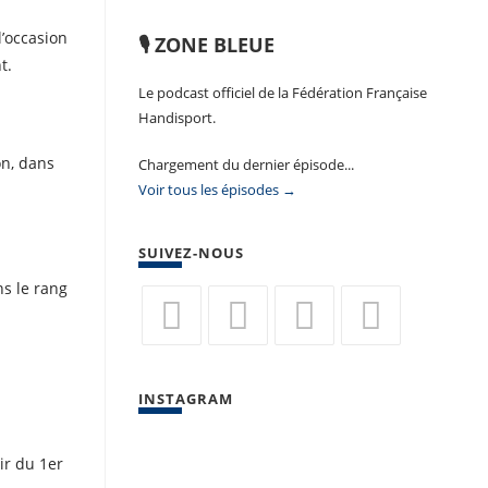
l’occasion
🎙️ ZONE BLEUE
t.
Le podcast officiel de la Fédération Française
Handisport.
on, dans
Chargement du dernier épisode...
Voir tous les épisodes →
SUIVEZ-NOUS
ns le rang
S’ouvre
S’ouvre
S’ouvre
S’ouvre
dans
dans
dans
dans
INSTAGRAM
un
un
un
un
nouvel
nouvel
nouvel
nouvel
ir du 1er
onglet
onglet
onglet
onglet