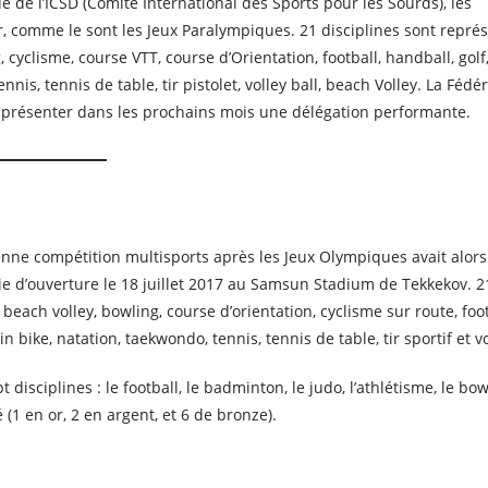
e de l’ICSD (Comité International des Sports pour les Sourds), les
er, comme le sont les Jeux Paralympiques. 21 disciplines sont repré
cyclisme, course VTT, course d’Orientation, football, handball, golf,
nnis, tennis de table, tir pistolet, volley ball, beach Volley. La Fédé
r présenter dans les prochains mois une délégation performante.
enne compétition multisports après les Jeux Olympiques avait alors
e d’ouverture le 18 juillet 2017 au Samsun Stadium de Tekkekov. 2
beach volley, bowling, course d’orientation, cyclisme sur route, footb
n bike, natation, taekwondo, tennis, tennis de table, tir sportif et vo
sciplines : le football, le badminton, le judo, l’athlétisme, le bowl
 (1 en or, 2 en argent, et 6 de bronze).