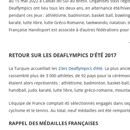
au 15 mai 2022 à Caxias do Sul au Brésil. Organisés sous l’égid
Deaflympics ont lieu tous les deux ans, en alternance été/hiv
pendant ces Jeux : athlétisme, badminton, basket ball, bowling, 
karaté, lutte libre, lutte Gréco-Romaine, taekwondo, natation, te
Française Handisport est associée à d’autres fédérations pou
RETOUR SUR LES DEAFLYMPICS D’ÉTÉ 2017
La Turquie accueillait les
23es Deaflympics d’été
. La plus anci
rassemblé plus de 3 000 athlètes, de 92 pays pour la cérémoni
étaient alors représentés : athlétisme, badminton, basket-ball, 
handball, judo, karaté, lutte libre, lutte gréco-romaine, mountai
L’équipe de France comptait 45 sélectionnés engagés dans sept di
cyclisme et le tennis. Au total, neuf médailles ont été remporté
RAPPEL DES MÉDAILLES FRANÇAISES