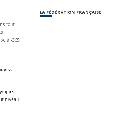
LA FÉDÉRATION FRANÇAISE
ns tout
es
ape à -365
ouvez-
lympics
aut niveau