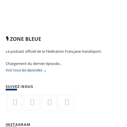
🎙️ ZONE BLEUE
Le podcast officiel de la Fédération Française Handisport.
Chargement du dernier épisode...
Voir tous les épisodes →
SUIVEZ-NOUS
S’ouvre
S’ouvre
S’ouvre
S’ouvre
dans
dans
dans
dans
INSTAGRAM