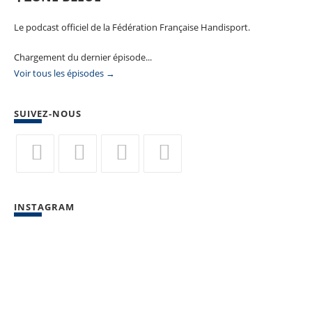
Le podcast officiel de la Fédération Française Handisport.
Chargement du dernier épisode...
Voir tous les épisodes →
SUIVEZ-NOUS
S’ouvre
S’ouvre
S’ouvre
S’ouvre
dans
dans
dans
dans
INSTAGRAM
un
un
un
un
nouvel
nouvel
nouvel
nouvel
onglet
onglet
onglet
onglet