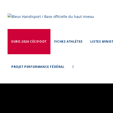
Skip
to
content
EURO 2026 CÉCIFOOT
FICHES ATHLÈTES
LISTES MINIS
PROJET PERFORMANCE FÉDÉRAL