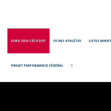
Skip
to
content
EURO 2026 CÉCIFOOT
FICHES ATHLÈTES
LISTES MINIS
PROJET PERFORMANCE FÉDÉRAL