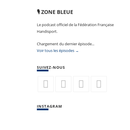
🎙️ ZONE BLEUE
Le podcast officiel de la Fédération Française
Handisport.
Chargement du dernier épisode...
Voir tous les épisodes →
SUIVEZ-NOUS
S’ouvre
S’ouvre
S’ouvre
S’ouvre
dans
dans
dans
dans
INSTAGRAM
un
un
un
un
nouvel
nouvel
nouvel
nouvel
onglet
onglet
onglet
onglet