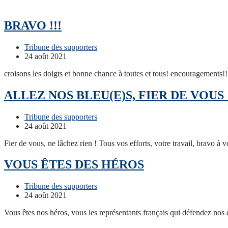
BRAVO !!!
Post
Tribune des supporters
Category:
Post
24 août 2021
published:
croisons les doigts et bonne chance à toutes et tous! encouragements!! 
ALLEZ NOS BLEU(E)S, FIER DE VOUS 
Post
Tribune des supporters
Category:
Post
24 août 2021
published:
Fier de vous, ne lâchez rien ! Tous vos efforts, votre travail, bravo 
VOUS ÊTES DES HÉROS
Post
Tribune des supporters
Category:
Post
24 août 2021
published:
Vous êtes nos héros, vous les représentants français qui défendez nos 