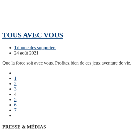
TOUS AVEC VOUS
Post
Tribune des supporters
Category:
Post
24 août 2021
published:
Que la force soit avec vous. Profitez bien de ces jeux aventure de vie.
Go
to
1
the
2
previous
3
page
4
5
6
7
Aller
à
la
PRESSE & MÉDIAS
page