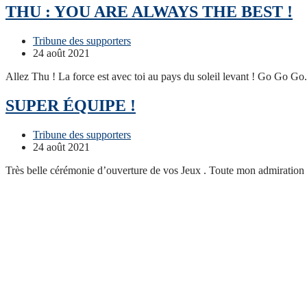
THU : YOU ARE ALWAYS THE BEST !
Post
Tribune des supporters
Category:
Post
24 août 2021
published:
Allez Thu ! La force est avec toi au pays du soleil levant ! Go Go G
SUPER ÉQUIPE !
Post
Tribune des supporters
Category:
Post
24 août 2021
published:
Très belle cérémonie d’ouverture de vos Jeux . Toute mon admiration va