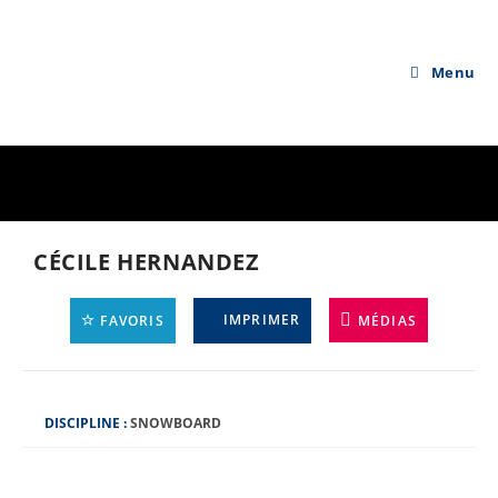
Skip
to
content
Menu
CÉCILE HERNANDEZ
IMPRIMER
FAVORIS
MÉDIAS
D
DISCIPLINE :
SNOWBOARD
I
S
C
I