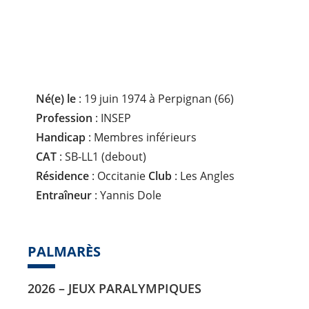
P
L
I
N
E
:
Né(e) le
: 19 juin 1974 à Perpignan (66)
Profession
: INSEP
Handicap
: Membres inférieurs
CAT
: SB-LL1 (debout)
Résidence
: Occitanie
Club
: Les Angles
Entraîneur
: Yannis Dole
PALMARÈS
2026 – JEUX PARALYMPIQUES