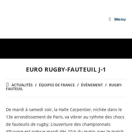
Skip
to
content
Menu
EURO RUGBY-FAUTEUIL J-1
POST
ACTUALITÉS
/
ÉQUIPES DE FRANCE
/
ÉVÈNEMENT
/
RUGBY-
CATEGORY:
FAUTEUIL
De mardi à samedi soir, la Halle Carpentier, nichée dans le
13e arrondissement de Paris, va vibrer au rythme des chocs
de fauteuils de rugby. L’ouverture des championnats
d’Europe est prévue mardi dès 10 h du matin avec le match