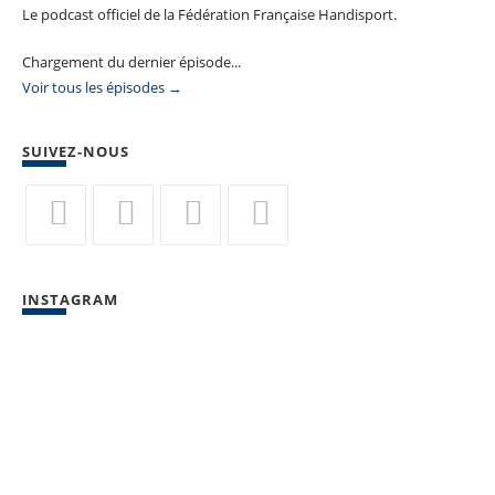
Le podcast officiel de la Fédération Française Handisport.
Chargement du dernier épisode...
Voir tous les épisodes →
SUIVEZ-NOUS
S’ouvre
S’ouvre
S’ouvre
S’ouvre
dans
dans
dans
dans
INSTAGRAM
un
un
un
un
nouvel
nouvel
nouvel
nouvel
onglet
onglet
onglet
onglet