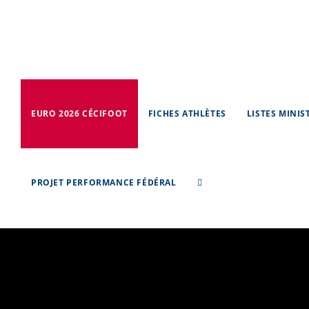
Skip
to
content
EURO 2026 CÉCIFOOT
FICHES ATHLÈTES
LISTES MINIS
PROJET PERFORMANCE FÉDÉRAL