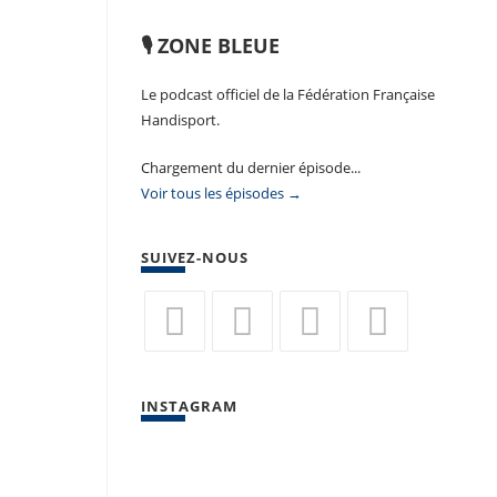
🎙️ ZONE BLEUE
Le podcast officiel de la Fédération Française
Handisport.
Chargement du dernier épisode...
Voir tous les épisodes →
SUIVEZ-NOUS
S’ouvre
S’ouvre
S’ouvre
S’ouvre
dans
dans
dans
dans
INSTAGRAM
un
un
un
un
nouvel
nouvel
nouvel
nouvel
onglet
onglet
onglet
onglet