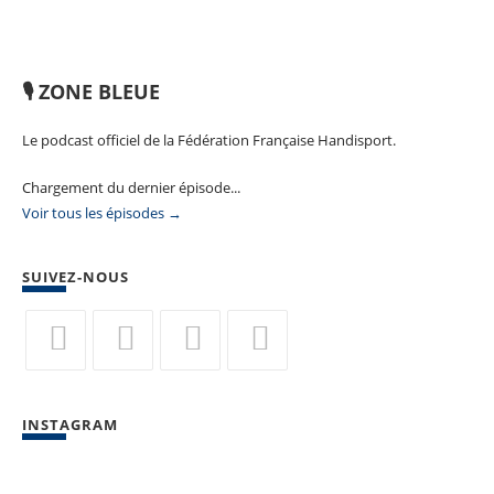
🎙️ ZONE BLEUE
Le podcast officiel de la Fédération Française Handisport.
Chargement du dernier épisode...
Voir tous les épisodes →
SUIVEZ-NOUS
S’ouvre
S’ouvre
S’ouvre
S’ouvre
dans
dans
dans
dans
INSTAGRAM
un
un
un
un
nouvel
nouvel
nouvel
nouvel
onglet
onglet
onglet
onglet